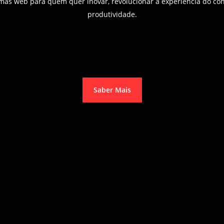
Infinitas
mas web para quem quer inovar, revolucionar a experiência do c
produtividade.
ossibilidad
Saber Mais