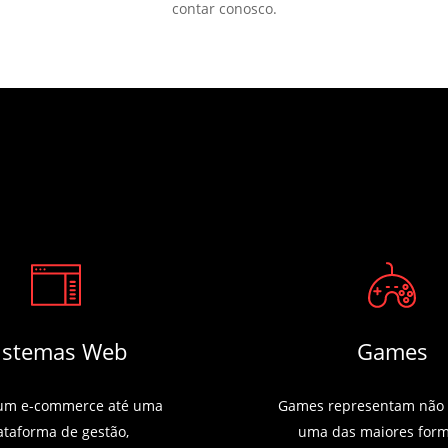
contar conosco.
istemas Web
Games
um e-commerce até uma
Games representam não
ataforma de gestão,
uma das maiores for